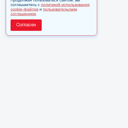
Продолжая пользоваться сайтом, вы
соглашаетесь с
политикой использования
cookie-файлов
и
пользовательским
соглашением
.
Согласен
О сайте
© 2025 Сетевое издание «Monavista» зарегистрировано в
Федеральной службе по надзору в сфере связи,
информационных технологий и массовых коммуникаций
(Роскомнадзор) 15 августа 2016 года. Свидетельство о
регистрации ЭЛ № ФС 77 - 66827
Полное или частичное использовании материалов сайта