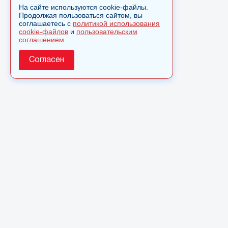
На сайте используются cookie-файлы.
Продолжая пользоваться сайтом, вы
соглашаетесь с
политикой использования
cookie-файлов
и
пользовательским
соглашением
.
Согласен
О сайте
© 2025 Сетевое издание «Monavista» зарегистрировано 
по надзору в сфере связи, информационных технологий 
коммуникаций (Роскомнадзор) 15 августа 2016 года. Сви
регистрации ЭЛ № ФС 77 - 66827
Полное или частичное использовании материалов сайта 