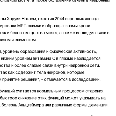
оловном мозге, а также ослабление связей в нейронных
ом Харуки Нагаем, охватил 2044 взрослых японца
зировали МРТ-снимки и образцы плазмы крови
так и белого вещества мозга, а также исследуя связи в
лизом и вниманием.
т, уровень образования и физическая активность,
с низким уровнем витамина С в плазме наблюдается
тва и более слабые связи внутри нейронной сети.
 так как содержит тела нейронов, которые
и принятие решений", - отмечается в исследовании.
 функций считается нормальным процессом старения,
 быстрое снижение этих функций может указывать на
ак болезнь Альцгеймера или различные формы деменции.